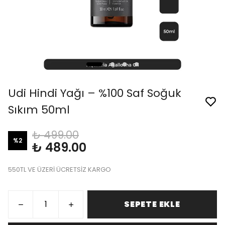
Udi Hindi Yağı – %100 Saf Soğuk
Sıkım 50ml
₺ 499.00
%
2
₺ 489.00
550TL VE ÜZERİ ÜCRETSİZ KARGO
SEPETE EKLE