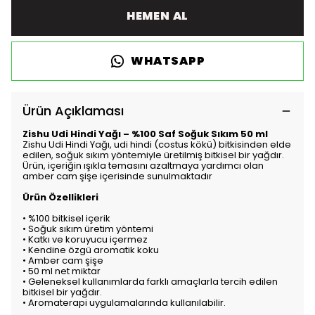
HEMEN AL
WHATSAPP
Ürün Açıklaması
Zishu Udi Hindi Yağı – %100 Saf Soğuk Sıkım 50 ml
Zishu Udi Hindi Yağı, udi hindi (costus kökü) bitkisinden elde
edilen, soğuk sıkım yöntemiyle üretilmiş bitkisel bir yağdır.
Ürün, içeriğin ışıkla temasını azaltmaya yardımcı olan
amber cam şişe içerisinde sunulmaktadır
Ürün Özellikleri
• %100 bitkisel içerik
• Soğuk sıkım üretim yöntemi
• Katkı ve koruyucu içermez
• Kendine özgü aromatik koku
• Amber cam şişe
• 50 ml net miktar
• Geleneksel kullanımlarda farklı amaçlarla tercih edilen
bitkisel bir yağdır.
• Aromaterapi uygulamalarında kullanılabilir.