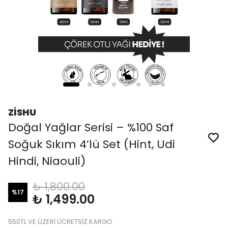
ZİSHU
Doğal Yağlar Serisi – %100 Saf
Soğuk Sıkım 4’lü Set (Hint, Udi
Hindi, Niaouli)
₺ 1,800.00
%
17
₺ 1,499.00
550TL VE ÜZERİ ÜCRETSİZ KARGO