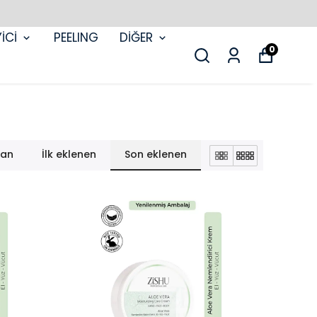
İCİ
PEELING
DİĞER
0
lan
İlk eklenen
Son eklenen