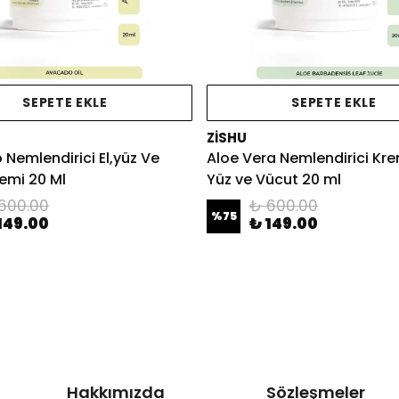
SEPETE EKLE
SEPETE EKLE
ZİSHU
Nemlendirici El,yüz Ve
Aloe Vera Nemlendirici Krem
emi 20 Ml
Yüz ve Vücut 20 ml
600.00
₺ 600.00
%
75
149.00
₺ 149.00
Hakkımızda
Sözleşmeler