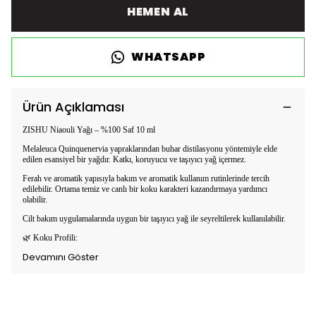
HEMEN AL
WHATSAPP
Ürün Açıklaması
ZISHU Niaouli Yağı – %100 Saf 10 ml
Melaleuca Quinquenervia yapraklarından buhar distilasyonu yöntemiyle elde
edilen esansiyel bir yağdır. Katkı, koruyucu ve taşıyıcı yağ içermez.
Ferah ve aromatik yapısıyla bakım ve aromatik kullanım rutinlerinde tercih
edilebilir. Ortama temiz ve canlı bir koku karakteri kazandırmaya yardımcı
olabilir.
Cilt bakım uygulamalarında uygun bir taşıyıcı yağ ile seyreltilerek kullanılabilir.
🌿
Koku Profili:
Devamını Göster