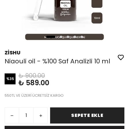
ZİSHU
Niaouli oil - %100 Saf Analizli 10 ml
₺ 900.00
%
35
₺ 589.00
550TL VE ÜZERİ ÜCRETSİZ KARGO
SEPETE EKLE