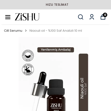
HIZLI TESLİMAT
0
Cilt Serumu
Niaouli oil - %100 Saf Analizli 10 ml