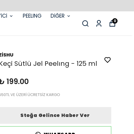
İCİ
PEELING
DİĞER
0
ZİSHU
Keçi Sütlü Jel Peelıng - 125 ml
₺ 199.00
550TL VE ÜZERİ ÜCRETSİZ KARGO
Stoğa Gelince Haber Ver