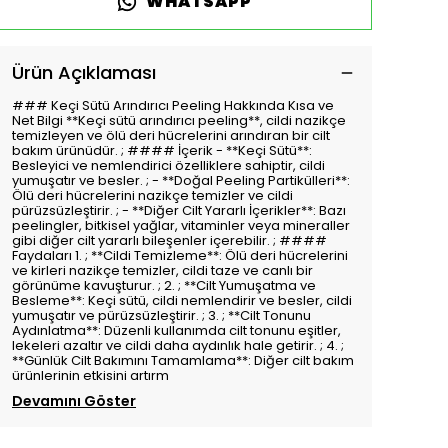
WHATSAPP
Ürün Açıklaması
### Keçi Sütü Arındırıcı Peeling Hakkında Kısa ve
Net Bilgi **Keçi sütü arındırıcı peeling**, cildi nazikçe
temizleyen ve ölü deri hücrelerini arındıran bir cilt
bakım ürünüdür. ; #### İçerik - **Keçi Sütü**:
Besleyici ve nemlendirici özelliklere sahiptir, cildi
yumuşatır ve besler. ; - **Doğal Peeling Partikülleri**:
Ölü deri hücrelerini nazikçe temizler ve cildi
pürüzsüzleştirir. ; - **Diğer Cilt Yararlı İçerikler**: Bazı
peelingler, bitkisel yağlar, vitaminler veya mineraller
gibi diğer cilt yararlı bileşenler içerebilir. ; ####
Faydaları 1. ; **Cildi Temizleme**: Ölü deri hücrelerini
ve kirleri nazikçe temizler, cildi taze ve canlı bir
görünüme kavuşturur. ; 2. ; **Cilt Yumuşatma ve
Besleme**: Keçi sütü, cildi nemlendirir ve besler, cildi
yumuşatır ve pürüzsüzleştirir. ; 3. ; **Cilt Tonunu
Aydınlatma**: Düzenli kullanımda cilt tonunu eşitler,
lekeleri azaltır ve cildi daha aydınlık hale getirir. ; 4. ;
**Günlük Cilt Bakımını Tamamlama**: Diğer cilt bakım
ürünlerinin etkisini artırm
Devamını Göster