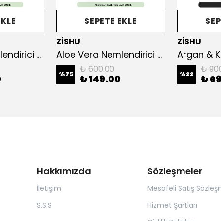
EKLE
SEPETE EKLE
SEP
ZİSHU
ZİSHU
Aloe Vera Nemlendirici Krem – El, Yüz ve Vücut 175 ml
Aloe Vera Nemlendirici Krem – El, Yüz ve Vücut 20 ml
₺ 600.00
₺ 90
%
75
%
22
0
₺ 149.00
₺ 6
Hakkımızda
Sözleşmeler
İletişim
Mesafeli Satış Sözleş
S.S.S
Hizmet Şartları