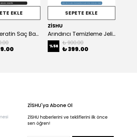
ETE EKLE
SEPETE EKLE
ZİSHU
ZİSH
Argan & Keratin Saç Bakım Yağı 125 ml
Arındırıcı Temizleme Jeli – Yağlı, Karma ve Kuru Ciltler İçin
0.00
₺ 900.00
%
56
%
75
99.00
₺ 399.00
ZİSHU'ya Abone Ol
mesi
ZİSHU haberlerini ve tekliflerini ilk önce
sen öğren!