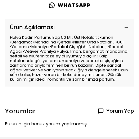
WHATSAPP
Ürün Açıklaması
Hülya Kadın Parfümü Edp 50 Ml ; Üst Notalar: ; •Limon
•Bergamot •Mandalina •Şeftali •Nilüfer Orta Notalar: ; •Gül
•Yasemin •Manolya •Portakal Çiçeği Alt Notalar: ; •Sandal
Ağacı •Vetiver •Vanilya Hülya, limon, bergamot, mandalina,
şeftali ve nilüferin tazeleyici uyumuyla açılır.; Kalp
notalarında gül, yasemin, manolya ve portakal çiçeğinin
zarif aromalarıyla feminen bir ruh kazanır.; Dipte sandal
ağacı, vetiver ve vanilyanın sıcaklığıyla dengelenerek uzun
süre kalıcı, huzur veren bir koku deneyimi sunar.; Günlük
kullanım için ideal, romantik ve zarif bir imza parfüm.
Yorumlar
Yorum Yap
Bu ürün için henüz yorum yapılmamış.