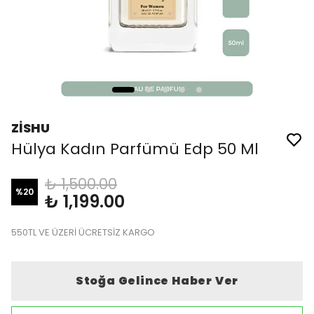
ZİSHU
Hülya Kadın Parfümü Edp 50 Ml
₺ 1,500.00
%
20
₺ 1,199.00
550TL VE ÜZERİ ÜCRETSİZ KARGO
Stoğa Gelince Haber Ver