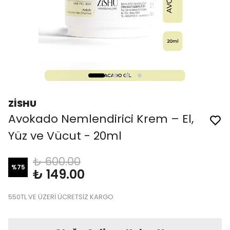
ZİSHU
Avokado Nemlendirici Krem – El,
Yüz ve Vücut - 20ml
₺ 600.00
%
75
₺ 149.00
550TL VE ÜZERİ ÜCRETSİZ KARGO