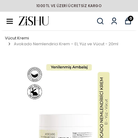
ERİ ÜCRETSİZ KARGO
HIZL
0
Vücut Kremi
Avokado Nemlendirici Krem – El, Yüz ve Vücut - 20ml