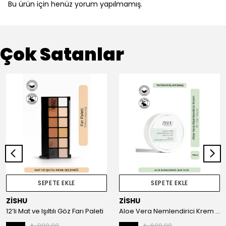
Bu ürün için henüz yorum yapılmamış.
Çok Satanlar
SEPETE EKLE
SEPETE EKLE
ZİSHU
ZİSHU
12’li Mat ve Işıltılı Göz Farı Paleti
Aloe Vera Nemlendirici Krem – El, Yüz ve Vücut 175 ml
₺ 900.00
₺ 600.00