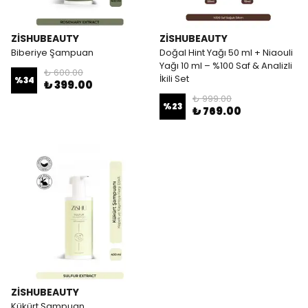
ZİSHUBEAUTY
ZİSHUBEAUTY
Biberiye Şampuan
Doğal Hint Yağı 50 ml + Niaouli
Yağı 10 ml – %100 Saf & Analizli
₺ 600.00
İkili Set
%
34
₺ 399.00
₺ 999.00
%
23
₺ 769.00
ZİSHUBEAUTY
Kükürt Şampuan